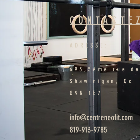
CONTACTE
ADRESSE:
693,5ème rue de
Shawinigan, Qc
G9N 1E7
info@centreneofit.com
819-913-9785