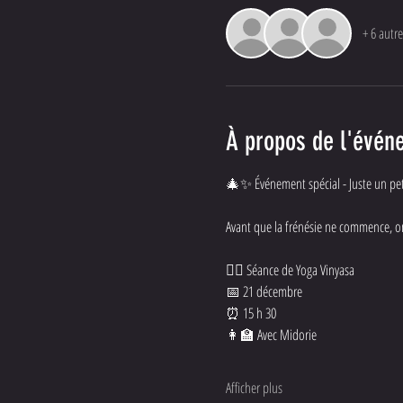
+ 6 autre
À propos de l'évén
🎄✨ Événement spécial - Juste un pe
Avant que la frénésie ne commence, on 
🧘‍♀️ Séance de Yoga Vinyasa
📅 21 décembre
⏰ 15 h 30
👩‍🏫 Avec Midorie
Afficher plus