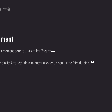
s invités
ement
tit moment pour toi… avant les Fêtes ✨🎄
t’invite à t’arrêter deux minutes, respirer un peu… et te faire du bien. 💛