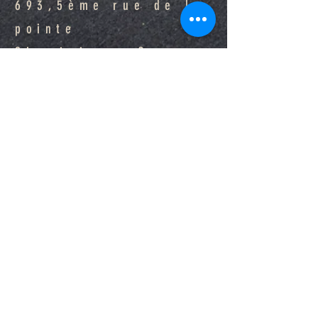
693,5ème rue de la
pointe
Shawinigan, Qc
G9N 1E7
info@centreneofit.com
819-913-9785