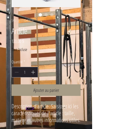
SKU : 21554345656
Article
Prix
120,00 $
Taxe Incluse
Quantité
*
Ajouter au panier
Description d'article. Saisissez ici les 
caractéristiques de l'article : taille, 
matière et autres informations utiles.